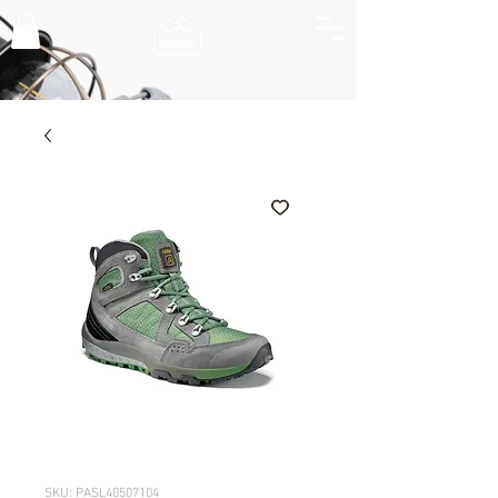
SKU: PASL40507104