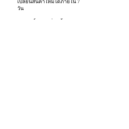
เปลี่ยนสินค้าใหม่ได้ภายใน 7
วัน
*สงวนสิทธิ์เฉพาะชื่อผู้ซื้อตาม
ใบเสร็จเท่านั้นถึงจะครอบคลุม
เงื่อนไขในการรับประกันสินค้า
ของทางบริษัท
**หากสินค้ามีการซื้อขายต่อ
เป็นสินค้ามือสอง จะถือว่าสินค้า
สิ้นสุดการรับประกัน
ทันที...ขอบคุณมากครับ