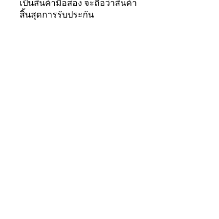
เป็นสินค้ามือสอง จะถือว่าสินค้า
สิ้นสุดการรับประกัน
ทันที...ขอบคุณมากครับ
อุปกรณ์ของเรา
อุปกรณ์ของเรา
อุปกรณ์ของเรา
แคมป์ปิ้ง
เต็นท์ครอบครัว
เครื่องครัวพกพา