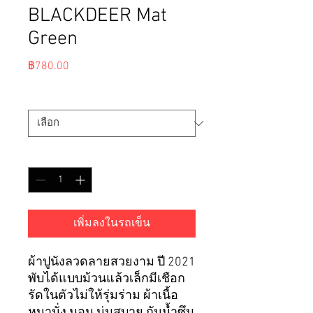
BLACKDEER Mat
Green
ราคา
฿780.00
Size
*
จำนวน
*
เพิ่มลงในรถเข็น
ผ้าปูนั่งลวดลายสวยงาม ปี 2021
พับได้แบบม้วนแล้วเล็กมีเชือก
รัดในตัวไม่ให้รุ่มร่าม ผ้าเนื้อ
หนานั่ง นอน นุ่มสบาย กันน้ำซึม