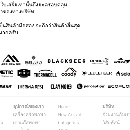
ามใบเสร็จเท่านั้นถึงจะครอบคลุม
้าของทางบริษัท
็นสินค้ามือสอง จะถือว่าสินค้าสิ้นสุด
ณมากครับ
อุปกรณ์ของเรา
Home
บริษัท
เครื่องครัวพกพา
New Arrival
ร่วมงานกับเร
้ง
เตาแก๊สพกพา
Catagories
วิสัยทัศน์