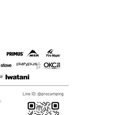
Line ID: @procamping
า