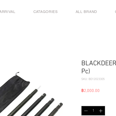
ARRIVAL
CATAGORIES
ALL BRAND
BLACKDEER 
Pc)
SKU: BD12023305
ราคา
฿2,000.00
จำนวน
*