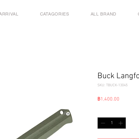
ARRIVAL
CATAGORIES
ALL BRAND
Buck Langfo
SKU: TBUCK-13045
ราคา
฿1,400.00
จำนวน
*