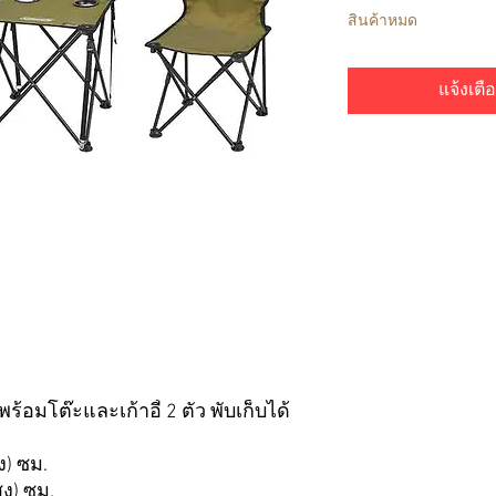
สินค้าหมด
แจ้งเตือ
้อมโต๊ะและเก้าอี้ 2 ตัว พับเก็บได้
ง) ซม.
ูง) ซม.