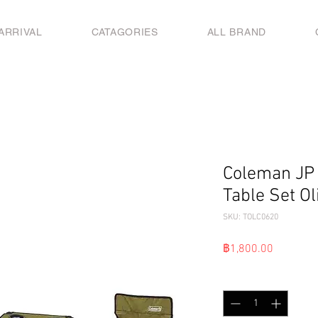
ARRIVAL
CATAGORIES
ALL BRAND
Coleman JP
Table Set Ol
SKU: TOLC0620
ราคา
฿1,800.00
จำนวน
*