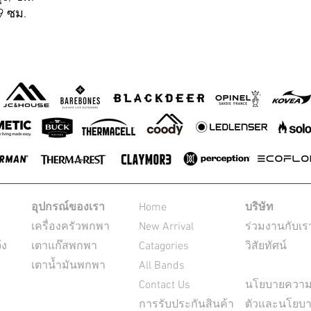
29 ซม.
อุปกรณ์ของเรา
Home
บริษัท
เครื่องครัวพกพา
New Arrival
ร่วมงานกับเร
้ง
เตาแก๊สพกพา
Catagories
วิสัยทัศน์
เตาน้ำมันพกพา
All Bands
Contact Us
นโยบายความเ
การรับประกันสินค้า
ตัวและนโยบา