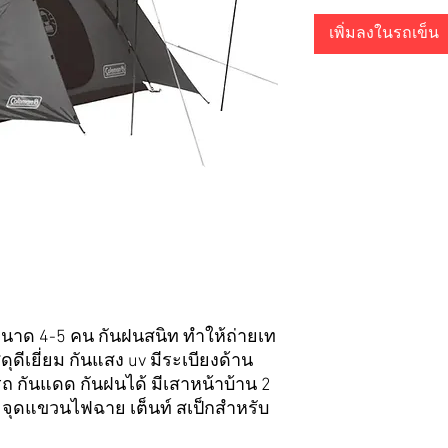
เพิ่มลงในรถเข็น
นาด 4-5 คน กันฝนสนิท ทำให้ถ่ายเท
ดุดีเยี่ยม กันแสง uv มีระเบียงด้าน
รถ กันแดด กันฝนได้ มีเสาหน้าบ้าน 2
ะจุดแขวนไฟฉาย เต็นท์ สเป็กสำหรับ