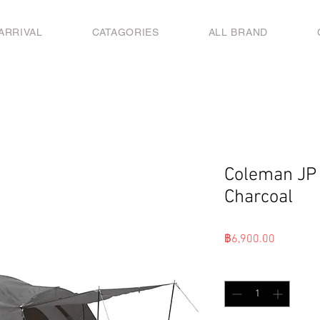
ARRIVAL
CATAGORIES
ALL BRAND
Coleman JP
Charcoal
ราคา
฿6,900.00
จำนวน
*