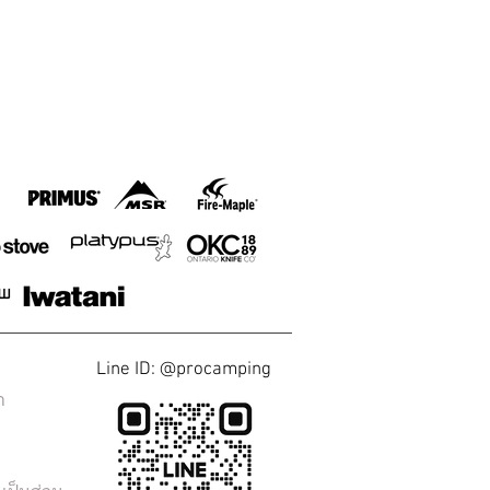
Line ID: @procamping
า