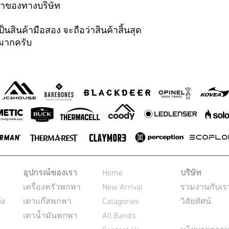
้าของทางบริษัท
็นสินค้ามือสอง จะถือว่าสินค้าสิ้นสุด
ณมากครับ
อุปกรณ์ของเรา
Home
บริษัท
เครื่องครัวพกพา
New Arrival
ร่วมงานกับเร
้ง
เตาแก๊สพกพา
Catagories
วิสัยทัศน์
เตาน้ำมันพกพา
All Bands