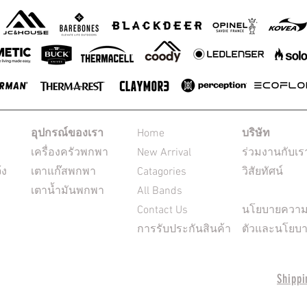
อุปกรณ์ของเรา
Home
บริษัท
เครื่องครัวพกพา
New Arrival
ร่วมงานกับเร
้ง
เตาแก๊สพกพา
Catagories
วิสัยทัศน์
เตาน้ำมันพกพา
All Bands
Contact Us
นโยบายความเ
การรับประกันสินค้า
ตัวและนโยบา
Shippi