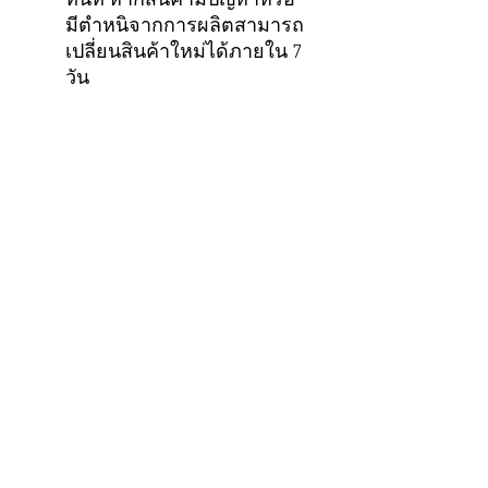
ทันที หากสินค้ามีปัญหาหรือ
มีตำหนิจากการผลิตสามารถ
เปลี่ยนสินค้าใหม่ได้ภายใน 7
วัน
*สงวนสิทธิ์เฉพาะชื่อผู้ซื้อตาม
ใบเสร็จเท่านั้นถึงจะครอบคลุม
เงื่อนไขในการรับประกันสินค้า
ของทางบริษัท
**หากสินค้ามีการซื้อขายต่อ
เป็นสินค้ามือสอง จะถือว่าสินค้า
สิ้นสุดการรับประกัน
ทันที...ขอบคุณมากครับ