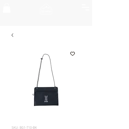
SKU: BG1-710-BK