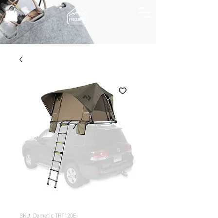
SKU: Dometic TRT120E