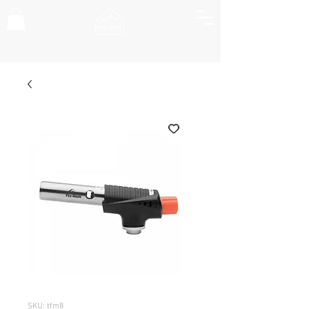
SKU: tfm8