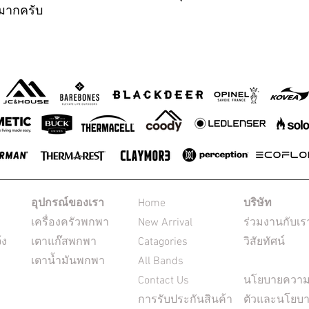
ณมากครับ
อุปกรณ์ของเรา
Home
บริษัท
เครื่องครัวพกพา
New Arrival
ร่วมงานกับเร
้ง
เตาแก๊สพกพา
Catagories
วิสัยทัศน์
เตาน้ำมันพกพา
All Bands
Contact Us
นโยบายความเ
การรับประกันสินค้า
ตัวและนโยบา