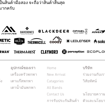
็นสินค้ามือสอง จะถือว่าสินค้าสิ้นสุด
ณมากครับ
อุปกรณ์ของเรา
Home
บริษัท
เครื่องครัวพกพา
New Arrival
ร่วมงานกับเร
้ง
เตาแก๊สพกพา
Catagories
วิสัยทัศน์
เตาน้ำมันพกพา
All Bands
Contact Us
นโยบายความเ
การรับประกันสินค้า
ตัวและนโยบา