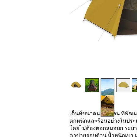
เต็นท์ขนาดนอน 1 คน ที่พัฒนา
ตกหนักและร้อนอย่างในประ
โดยไม่ต้องตอกสมอบก ระบายคว
ตาข่ายรอบด้าน น้ำหนักเบา มา