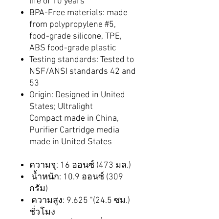
life of 10 years
BPA-Free materials: made
from polypropylene #5,
food-grade silicone, TPE,
ABS food-grade plastic
Testing standards: Tested to
NSF/ANSI standards 42 and
53
Origin: Designed in United
States; Ultralight
Compact made in China,
Purifier Cartridge media
made in United States
ความจุ: 16 ออนซ์ (473 มล.)
น้ำหนัก: 10.9 ออนซ์ (309
กรัม)
ความสูง: 9.625 "(24.5 ซม.)
ชั่วโมง