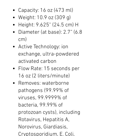
Capacity: 16 oz (473 ml)
Weight: 10.9 oz (309 g)
Height: 9.625" (24.5 cm) H
Diameter (at base): 2.7” (6.8
cm)
Active Technology: ion
exchange, ultra-powdered
activated carbon
Flow Rate: 15 seconds per
16 oz (2 liters/minute)
Removes: waterborne
pathogens (99.99% of
viruses, 99.9999% of
bacteria, 99.99% of
protozoan cysts), including
Rotavirus, Hepatitis A,
Norovirus, Giardiasis,
Cryptosporidium, E. Coli,