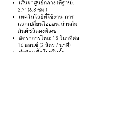
เส้นผ่าศูนย์กลาง (ที่ฐาน):
2.7” (6.8 ซม.)
เทคโนโลยีที่ใช้งาน: การ
แลกเปลี่ยนไอออน, ถ่านกัม
มันต์ชนิดผงพิเศษ
อัตราการไหล: 15 วินาทีต่อ
16 ออนซ์ (2 ลิตร / นาที)
กำจัด: เชื้อโรคในน้ำ
(99.99% ของไวรัส,
99.9999% ของแบคทีเรีย,
99.99% ของซีสต์ โปรโตซัว)
รวมถึง Rotavirus, ไวรัสตับ
อักเสบ A, Norovirus,
Giardiasis, Cryptosporidium,
E. Coli, อหิวาตกโรคและอื่น
ๆ
ตัวกรอง: อนุภาค (เช่น
ตะกอน, ไมโครพลาสติก,
ฯลฯ ); ถ่านกัมมันต์สามารถ