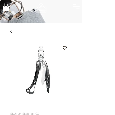
SKU: LM-Skeletool-CX