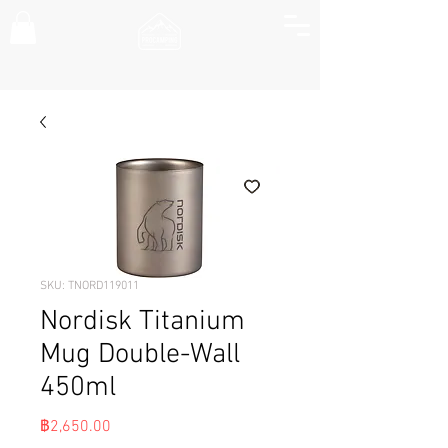
SKU: TNORD119011
Nordisk Titanium
Mug Double-Wall
450ml
ราคา
฿2,650.00