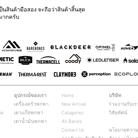
็นสินค้ามือสอง จะถือว่าสินค้าสิ้นสุด
ณมากครับ
อุปกรณ์ของเรา
Home
บริษัท
เครื่องครัวพกพา
New Arrival
ร่วมงานกับเร
้ง
เตาแก๊สพกพา
Catagories
วิสัยทัศน์
เตาน้ำมันพกพา
All Bands
Contact Us
นโยบายความเ