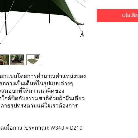
แจ้งเตือ
ี่ถูกออกแบบโดยการคำนวณตำแหน่งของ
รถกางเป็นเต็นท์ในรูปแบบต่างๆ
ละสมอบกที่ให้มา แนวคิดของ
ึกใกล้ชิดกับธรรมชาติด้วยผ้าผืนเดียว
หลายรูปทรงตามแต่ใจเราต้องการ
าดเมื่อกาง (ประมาณ): W340 × D210