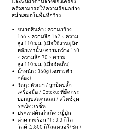
และพื้นผิวด้านล่างของเครื่อง
ครัวสามารถให้ความร้อนอย่าง
สม่ําเสมอในพื้นที่กว้าง
ขนาดสินค้า :
ความกว้าง
166 ×
ความลึก
142 ×
ความ
สูง
110
มม. (เมื่อใช้งานยูนิต
หลักเท่านั้น) ความกว้าง
140
×
ความลึก
70 ×
ความ
สูง
110
มม. (เมื่อจัดเก็บ)
น้ําหนัก :
360g (
เฉพาะตัว
กล้อง)
วัตถุ :
หัวเผา / ลูกบิดปลั๊ก
เครื่องมือ / Gotoku:
ที่ยึดกระ
บอกสูบสแตนเลส
/
สวิตช์จุด
ระเบิด: เรซิ่น
ประเทศต้นกําเนิด :
ญี่ปุ่น
ค่าความร้อน *
1 : 3.3
กิโล
วัตต์ (
2,800
กิโลแคลอรี/ชม.)