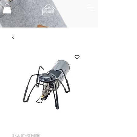
SKU: ST-AS340BK