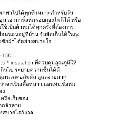
กพกพาไปได้ทุกที่ เหมาะสำหรับวัน
่น เอามานั่งห่มรอบกองไฟก็ได้ หรือ
ช้เป็นผ้าห่มได้ทุกครั้งที่ต้องการ
อนอยู่ที่บ้าน จับยัดเก็บได้ในถุง
่องซักผ้าได้อย่างสบายใจ
0-15C
™ insulation ที่ควบคุมอุณภูมิให้
เกินไป ระบายความชื้นได้ดี
ำ,​นุ่มนวลต่อสัมผัส ดูแลง่ายมาก
าจะเป็นเสื้อหนาว,​นอนห่ม,​นั่งห่ม
รอง
อหรือเก็บของ
้องกลัวหาย
่างสบายไรกังวล