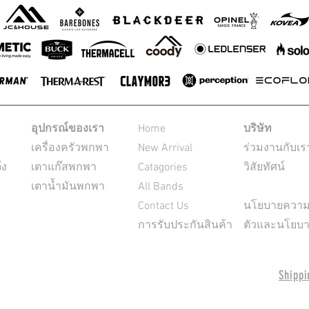
อุปกรณ์ของเรา
Home
บริษัท
เครื่องครัวพกพา
New Arrival
ร่วมงานกับเร
้ง
เตาแก๊สพกพา
Catagories
วิสัยทัศน์
เตาน้ำมันพกพา
All Bands
Contact Us
นโยบายความเ
การรับประกันสินค้า
ตัวและนโยบา
Shippi